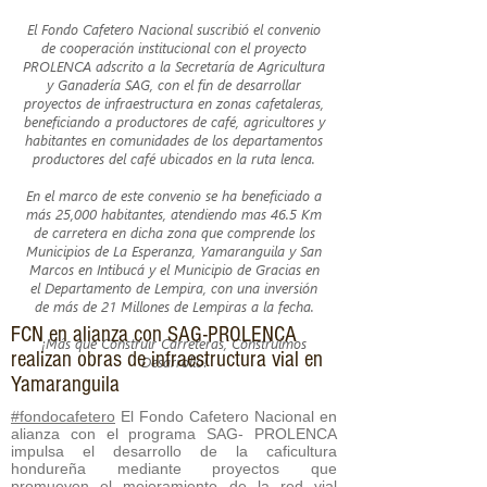
El Fondo Cafetero Nacional suscribió el convenio
de cooperación institucional con el proyecto
PROLENCA adscrito a la Secretaría de Agricultura
y Ganadería SAG, con el fin de desarrollar
proyectos de infraestructura en zonas cafetaleras,
beneficiando a productores de café, agricultores y
habitantes en comunidades de los departamentos
productores del café ubicados en la ruta lenca.
En el marco de este convenio se ha beneficiado a
más 25,000 habitantes, atendiendo mas 46.5 Km
de carretera en dicha zona que comprende los
Municipios de La Esperanza, Yamaranguila y San
Marcos en Intibucá y el Municipio de Gracias en
el Departamento de Lempira, con una inversión
de más de 21 Millones de Lempiras a la fecha.
FCN en alianza con SAG-PROLENCA
¡Más que Construir Carreteras, Construimos
realizan obras de infraestructura vial en
Desarrollo!
Yamaranguila
#fondocafetero
El Fondo Cafetero Nacional en
alianza con el programa SAG- PROLENCA
impulsa el desarrollo de la caficultura
hondureña mediante proyectos que
promueven el mejoramiento de la red vial